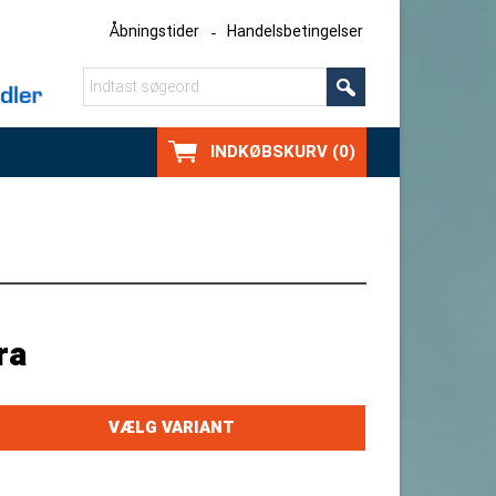
Åbningstider
Handelsbetingelser
INDKØBSKURV (0)
ra
VÆLG VARIANT