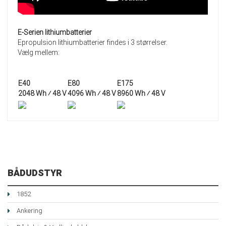
E-Serien lithiumbatterier
Epropulsion lithiumbatterier findes i 3 størrelser.
Vælg mellem:
E40
E80
E175
2048 Wh ⁄ 48 V
4096 Wh ⁄ 48 V
8960 Wh ⁄ 48 V
BÅDUDSTYR
1852
Ankering