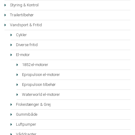
Styring & Kontrol
Trailertilbehør
Vandsport & Fritid
Cykler
Diverse fritid
El-motor
1852 el-motorer
Epropulsion el-motorer
Epropulsion tilbehør
Waterworld el-motorer
Fiskestænger & Grej
Gummibåde
Luftpumper
Våddragter