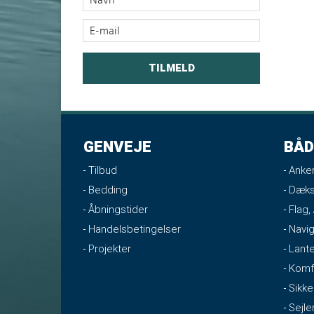
GENVEJE
BÅD
Tilbud
Anker
Bedding
Dæks
Åbningstider
Flag,
Handelsbetingelser
Navig
Projekter
Lante
Komf
Sikke
Sejle