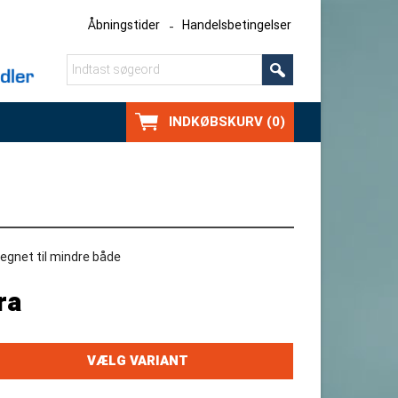
Åbningstider
Handelsbetingelser
INDKØBSKURV (0)
egnet til mindre både
ra
VÆLG VARIANT