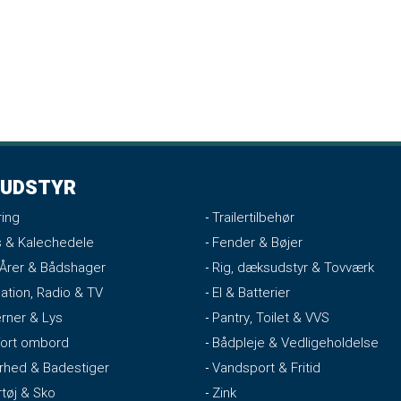
UDSTYR
ing
Trailertilbehør
 & Kalechedele
Fender & Bøjer
 Årer & Bådshager
Rig, dæksudstyr & Tovværk
ation, Radio & TV
El & Batterier
rner & Lys
Pantry, Toilet & VVS
ort ombord
Bådpleje & Vedligeholdelse
rhed & Badestiger
Vandsport & Fritid
rtøj & Sko
Zink