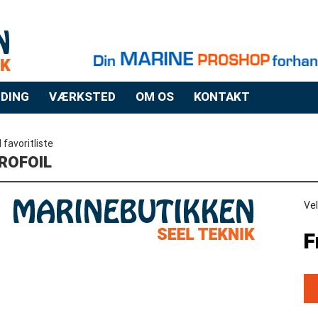
DING
VÆRKSTED
OM OS
KONTAKT
il favoritliste
ROFOIL
Vel
F