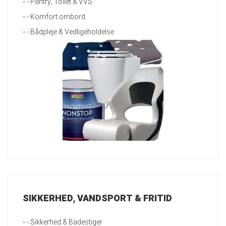
-
- Pantry, Toilet & VVS
-
- Komfort ombord
-
- Bådpleje & Vedligeholdelse
SIKKERHED, VANDSPORT & FRITID
-
- Sikkerhed & Badestiger