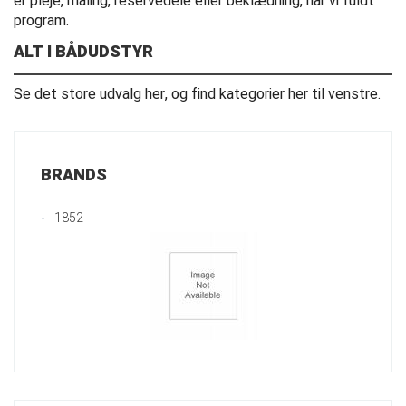
er pleje, maling, reservedele eller beklædning, har vi fuldt
program.
ALT I BÅDUDSTYR
Se det store udvalg her, og find kategorier her til venstre.
BRANDS
-
- 1852