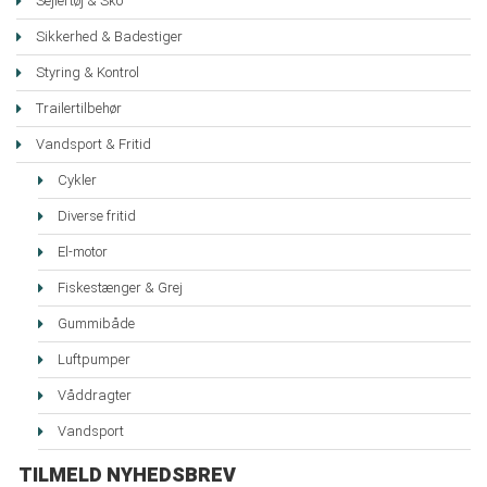
Sejlertøj & Sko
Sikkerhed & Badestiger
Styring & Kontrol
Trailertilbehør
Vandsport & Fritid
Cykler
Diverse fritid
El-motor
Fiskestænger & Grej
Gummibåde
Luftpumper
Våddragter
Vandsport
TILMELD NYHEDSBREV