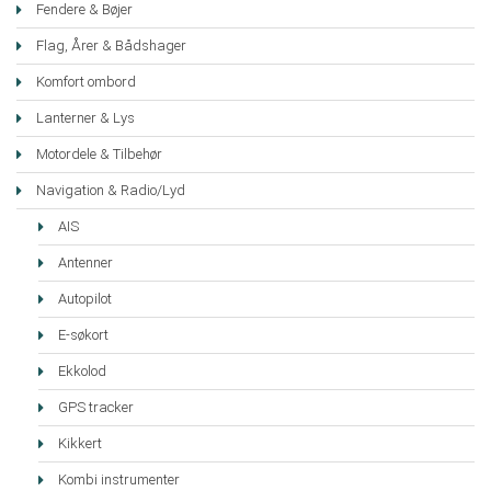
Fendere & Bøjer
Flag, Årer & Bådshager
Komfort ombord
Lanterner & Lys
Motordele & Tilbehør
Navigation & Radio/Lyd
AIS
Antenner
Autopilot
E-søkort
Ekkolod
GPS tracker
Kikkert
Kombi instrumenter