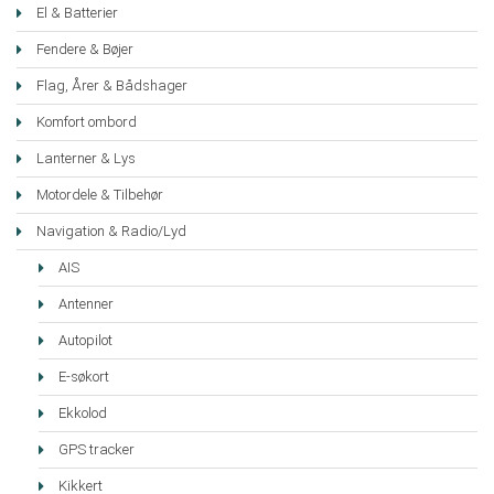
El & Batterier
Fendere & Bøjer
Flag, Årer & Bådshager
Komfort ombord
Lanterner & Lys
Motordele & Tilbehør
Navigation & Radio/Lyd
AIS
Antenner
Autopilot
E-søkort
Ekkolod
GPS tracker
Kikkert