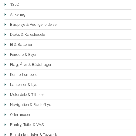
1852
Ankering
Bådpleje & Vedligeholdelse
Dæks & Kalechedele
El & Batterier
Fendere & Bøjer
Flag, Årer & Bådshager
Komfort ombord
Lanterner & Lys
Motordele & Tilbehør
Navigation & Radio/Lyd
Offeranoder
Pantry, Toilet & VVS
Rig, dæksudstyr & Tovværk