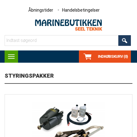
Åbningstider
Handelsbetingelser
INDKØBSKURV (0)
Toggle
navigation
STYRINGSPAKKER